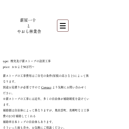
薪屋一十
​
と
やおら林業舎
type: 煙突及び薪ストーブの設置工事
price: おおよそ5
0万円～
薪ストーブの工事費用はご自宅の条件(屋根の高さなど
)によって異
なります。
別途お見積りが必要ですので
Contact
より気軽にお問い合わせく
ださい。
※薪ストーブの工事には近年、多くの自治体が補助制度を設けてい
ます。
補助額は自治体によって異なりますが、奥出雲町、美郷町など工事
費の2/3を補助してくれる
補助率日本トップの自治体もあります。
そういった面も含め、お気軽にご相談ください。